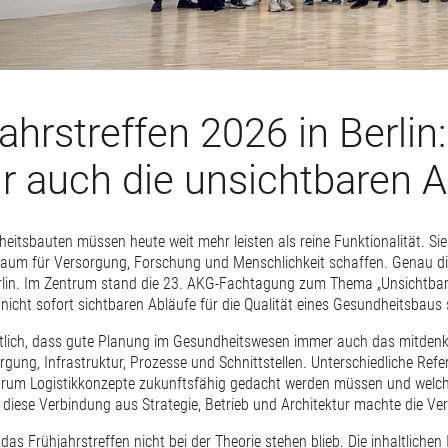
ahrstreffen 2026 in Berlin
ur auch die unsichtbaren 
tsbauten müssen heute weit mehr leisten als reine Funktionalität. Sie
Raum für Versorgung, Forschung und Menschlichkeit schaffen. Genau d
rlin. Im Zentrum stand die 23. AKG-Fachtagung zum Thema „Unsichtbare
 nicht sofort sichtbaren Abläufe für die Qualität eines Gesundheitsbaus 
tlich, dass gute Planung im Gesundheitswesen immer auch das mitdenke
orgung, Infrastruktur, Prozesse und Schnittstellen. Unterschiedliche Ref
rum Logistikkonzepte zukunftsfähig gedacht werden müssen und welche 
diese Verbindung aus Strategie, Betrieb und Architektur machte die Ve
s Frühjahrstreffen nicht bei der Theorie stehen blieb. Die inhaltliche