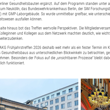
erliner Gesundheitsbauten ergänzt. Auf dem Programm standen unter a
kum Neukölln, das Bundeswehrkrankenhaus Berlin, der SiM Forschungsba
 mit GMP-Laborgebäude. So wurde unmittelbar greifbar, wie unterschie
itswesen ausfallen können.
halte hinaus bot das Treffen wertvolle Perspektiven. Die Mitgliederver
olleginnen und Kollegen aus dem Netzwerk machten deutlich, wie wichtig
eiterzudenken.
AKG Frühjahrstreffen 2026 deshalb weit mehr als ein fester Termin im Kal
s Gesundheitsbaus aus unterschiedlichen Blickwinkeln zu betrachten, geb
nehmen. Besonders der Fokus auf die „unsichtbaren Prozesse“ bleibt dabe
lich funktioniert.