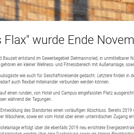
s Flax" wurde Ende Novem
nd Bauzeit entstand im Gewerbegebiet Dietmannsried, in unmittelbarer
gehören ein kleiner Wellness- und Fitnessbereich mit Außenanlage, sowi
laubsgäste wie auch für Geschäftsreisende gedacht. Letztere finden in 
Bedarf auch flexibel miteinander verbunden werden können.
auf einen runden, von Hotel und Campus eingefassten Platz ausgerichtet. 
sen während der Tagungen.
ie Entwicklung des Standortes einen vorläufigen Abschluss. Bereits 20
ver Wäscherei, sowie ein vom Hotel über einen unterirdischen Zugang err
telanlage erfolgt über die ebenfalls 2019 neu errichtete Energiezentrale
pitzenlasten werden über eine Gasheizung sowie ein kleines Blockheizkr