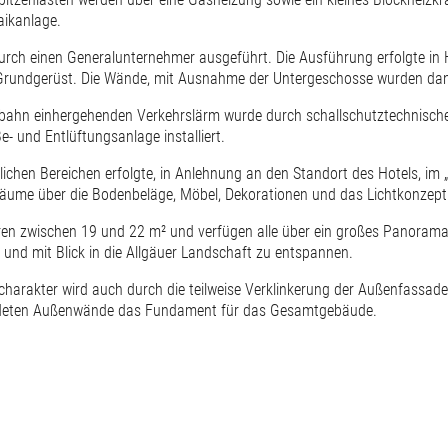
taikanlage.
urch einen Generalunternehmer ausgeführt. Die Ausführung erfolgte in
 Grundgerüst. Die Wände, mit Ausnahme der Untergeschosse wurden dann
bahn einhergehenden Verkehrslärm wurde durch schallschutztechnisch
e- und Entlüftungsanlage installiert.
tlichen Bereichen erfolgte, in Anlehnung an den Standort des Hotels, im 
 Räume über die Bodenbeläge, Möbel, Dekorationen und das Lichtkonzept
ren zwischen 19 und 22 m² und verfügen alle über ein großes Panoramafe
und mit Blick in die Allgäuer Landschaft zu entspannen.
charakter wird auch durch die teilweise Verklinkerung der Außenfassade
eideten Außenwände das Fundament für das Gesamtgebäude.