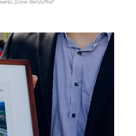
ewerbs „Grüner Wertstoffhof“