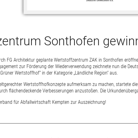
zentrum Sonthofen gewin
ch FG Architektur geplante Wertstoffzentrum ZAK in Sonthofen eröffnet
agement zur Förderung der Wiederverwendung zeichnete nun die Deuts
rüner Wertstoffhof“ in der Kategorie „Ländliche Region“ aus.
ltgerechter Wertstoffhofkonzepte aufmerksam zu machen, startete di
durch flächendeckende Verbesserungen anzustoßen. Die Urkundenüberga
erband für Abfallwirtschaft Kempten zur Auszeichnung!