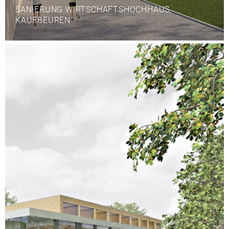
SANIERUNG WIRTSCHAFTSHOCHHAUS,
KAUFBEUREN